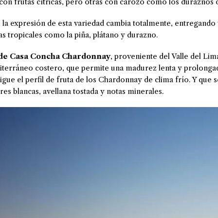
n frutas cítricas, pero otras con carozo como los duraznos o 
, la expresión de esta variedad cambia totalmente, entregand
s tropicales como la piña, plátano y durazno.
de Casa Concha Chardonnay
, proveniente del Valle del Lim
terráneo costero, que permite una madurez lenta y prolongada 
gue el perfil de fruta de los Chardonnay de clima frío. Y que s
es blancas, avellana tostada y notas minerales.