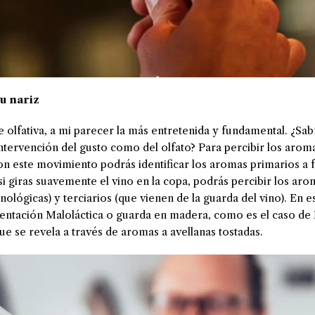
tu nariz
e olfativa, a mi parecer la más entretenida y fundamental. ¿S
ntervención del gusto como del olfato? Para percibir los aroma
on este movimiento podrás identificar los aromas primarios a fr
si giras suavemente el vino en la copa, podrás percibir los ar
nológicas) y terciarios (que vienen de la guarda del vino). En e
mentación Maloláctica o guarda en madera, como es el caso de
ue se revela a través de aromas a avellanas tostadas.