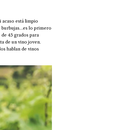
i acaso está limpio
 o burbujas…es lo primero
o de 45 grados para
ata de un vino joven.
dos hablan de vinos