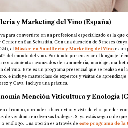
lería y Marketing del Vino (España)
iva para convertirte en un profesional especializado es la que 
y Center en San Sebastián. Con una duración de 5 meses (cuya
24), el
Máster en Sumillería y Marketing del Vino
es un
60º del mundo del vino. Partiendo por ense
ñ
ar el lenguaje téc
asta conocimientos avanzados de sommelería, maridaje, market
ón del vino. Este es un programa presencial que se realiza en l
tro, e incluye masterclass de expertos y visitas de aprendizaje 
rez y Cava. Incluye una práctica.
nomía Mención Viticultura y Enología (C
r en el campo, aprender a hacer vino y vivir de ello, puedes c
os de vendimia en diversas bodegas. Si ya estás seguro de que 
r o enólogo. Una opción es a través de
este programa de la 