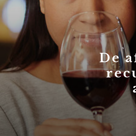
De a
rec