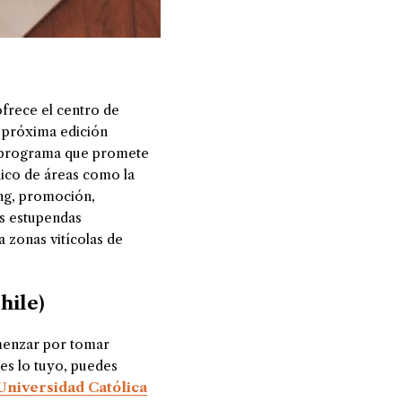
ofrece el centro de
 próxima edición
 programa que promete
nico de áreas como la
ing, promoción,
as estupendas
a zonas vitícolas de
hile)
omenzar por tomar
es lo tuyo, puedes
Universidad Católica