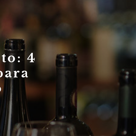
to: 4
para
o