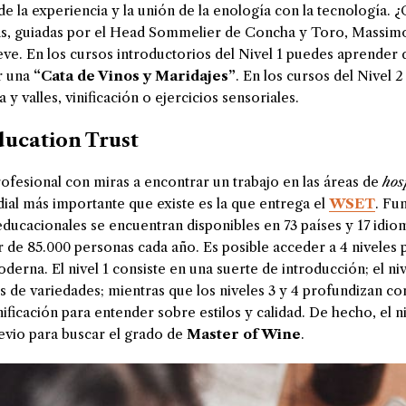
e la experiencia y la unión de la enología con la tecnología.
¿
vas, guiadas por el Head Sommelier de Concha y Toro, Massimo 
ve. En los cursos introductorios del Nivel 1 puedes aprender
r una
“Cata de Vinos y Maridajes”
. En los cursos del Nivel
 y valles, vinificación o ejercicios sensoriales.
ducation Trust
rofesional con miras a encontrar un trabajo en las áreas de
hos
dial más importante que existe es la que entrega el
WSET
. Fu
ducacionales se encuentran disponibles en 73 países y 17 idiom
 de 85.000 personas cada año. Es posible acceder a 4 niveles
moderna. El nivel 1 consiste en una suerte de introducción; el ni
s de variedades; mientras que los niveles 3 y 4 profundizan c
nificación para entender sobre estilos y calidad. De hecho, el n
revio para buscar el grado de
Master of Wine
.